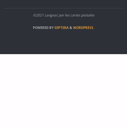
©2021 Langeac par les cartes postales
POWERED BY
SEPTERA
&
WORDPRESS.