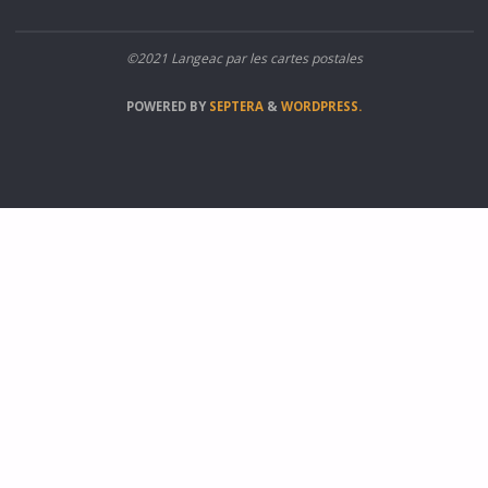
©2021 Langeac par les cartes postales
POWERED BY
SEPTERA
&
WORDPRESS.