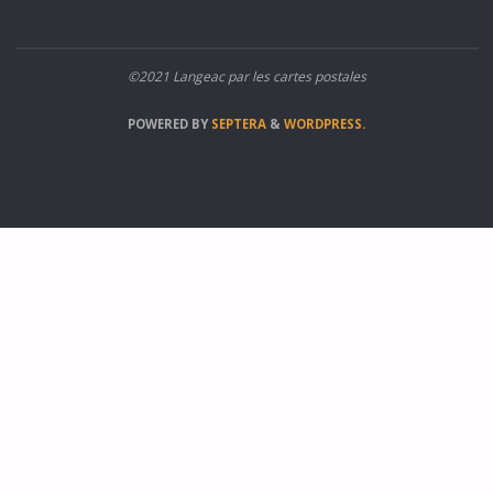
©2021 Langeac par les cartes postales
POWERED BY
SEPTERA
&
WORDPRESS.